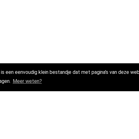
 is een eenvoudig klein bestandje dat met pagina's van deze w
lagen.
Meer weten?
eien naar zonnepanelen, een bijz