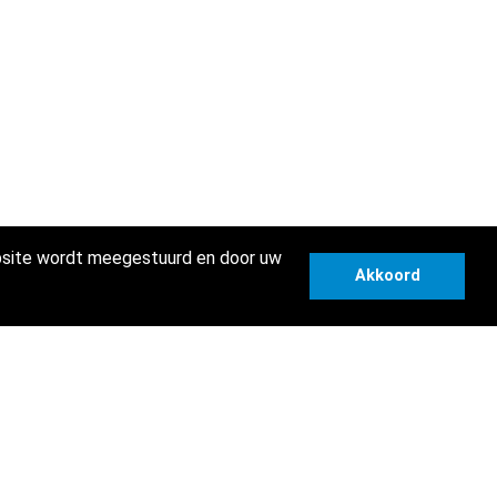
ebsite wordt meegestuurd en door uw
Akkoord
ondere stap